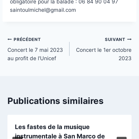
obligatoire pour la balade : 06 84 90 04 97
saintoulmichel@gmail.com
Navigation
PRÉCÉDENT
SUIVANT
Concert le 7 mai 2023
Concert le 1er octobre
de
au profit de l’Unicef
2023
l’article
Publications similaires
Les fastes de la musique
instrumentale à San Marco de