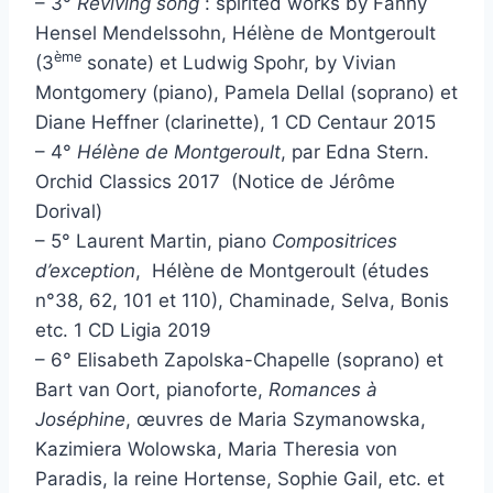
– 3°
Reviving song
: spirited works by Fanny
Hensel Mendelssohn, Hélène de Montgeroult
ème
(3
sonate) et Ludwig Spohr, by Vivian
Montgomery (piano), Pamela Dellal (soprano) et
Diane Heffner (clarinette), 1 CD Centaur 2015
– 4°
Hélène de Montgeroult
, par Edna Stern.
Orchid Classics 2017 (Notice de Jérôme
Dorival)
– 5° Laurent Martin, piano
Compositrices
d’exception
, Hélène de Montgeroult (études
n°38, 62, 101 et 110), Chaminade, Selva, Bonis
etc. 1 CD Ligia 2019
– 6° Elisabeth Zapolska-Chapelle (soprano) et
Bart van Oort, pianoforte,
Romances à
Joséphine
, œuvres de Maria Szymanowska,
Kazimiera Wolowska, Maria Theresia von
Paradis, la reine Hortense, Sophie Gail, etc. et