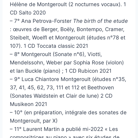
Hélène de Montgeroult (2 nocturnes vocaux). 1
CD Salto 2020
– 7° Ana Petrova-Forster
The birth of the etude
: œuvres de Berger, Boëly, Bontempo, Cramer,
Steibelt, Woelfl et Montgeroult (études n°78 et
107). 1 CD Toccata classic 2021
– 8° Montgeroult (Sonate n°6), Viotti,
Mendelssohn, Weber par Sophia Rose (violon)
et Ian Buckle (piano) ; 1 CD Rubicon 2021
– 9° Luca Chiantore Montgeroult (études n°35,
37, 41, 45, 62, 73, 111 et 112 et Beethoven
(Sonates Waldstein et Clair de lune) 2 CD
Musikeon 2021
– 10° (en préparation, intégrale des sonates de
Montgeroult, par X)
– 11° Laurent Martin a publié mi-2022 « Les
compositrices au piano » avec six études de